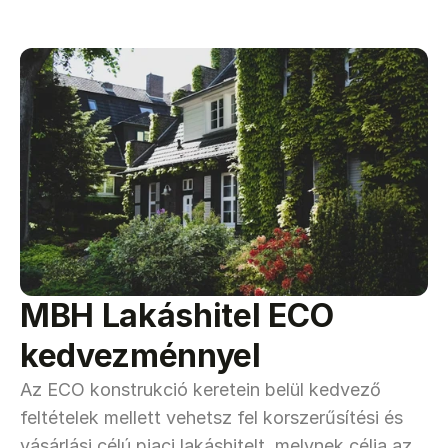
MBH Lakáshitel ECO 
kedvezménnyel
Az ECO konstrukció keretein belül kedvező 
feltételek mellett vehetsz fel korszerűsítési és 
vásárlási célú piaci lakáshitelt, melynek célja az 