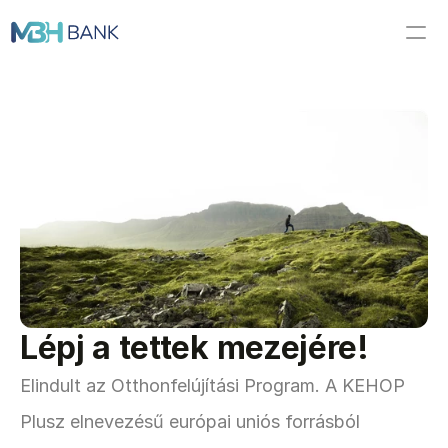
FŐOLDAL
TESZTELD TUDÁSOD
TÁRSADALMI SZEREPÜNK
MBH ENERGIA ASSZISZTENS
HITELEINK
Lépj a tettek mezejére!
Elindult az Otthonfelújítási Program. A KEHOP 
Plusz elnevezésű európai uniós forrásból 